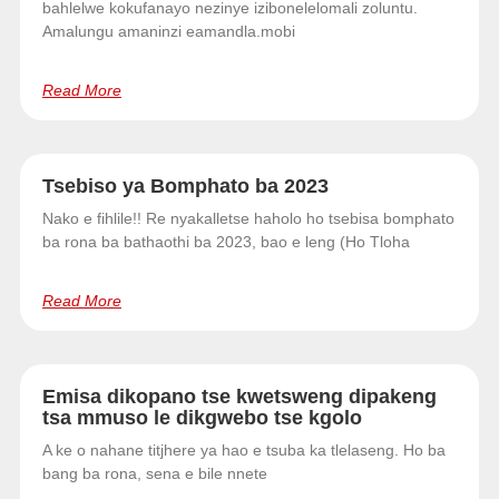
bahlelwe kokufanayo nezinye izibonelelomali zoluntu.
Amalungu amaninzi eamandla.mobi
Read More
Tsebiso ya Bomphato ba 2023
Nako e fihlile!! Re nyakalletse haholo ho tsebisa bomphato
ba rona ba bathaothi ba 2023, bao e leng (Ho Tloha
Read More
Emisa dikopano tse kwetsweng dipakeng
tsa mmuso le dikgwebo tse kgolo
A ke o nahane titjhere ya hao e tsuba ka tlelaseng. Ho ba
bang ba rona, sena e bile nnete