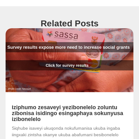
Related Posts
Iziphumo zesaveyi yezibonelelo zoluntu
zibonisa isidingo esingaphaya sokunyusa
izibonelelo
Siqhube isaveyi ukuqonda nokufumanisa ukuba ingaba
iingxaki zintsha okanye ukuba abafumani besibonelelo