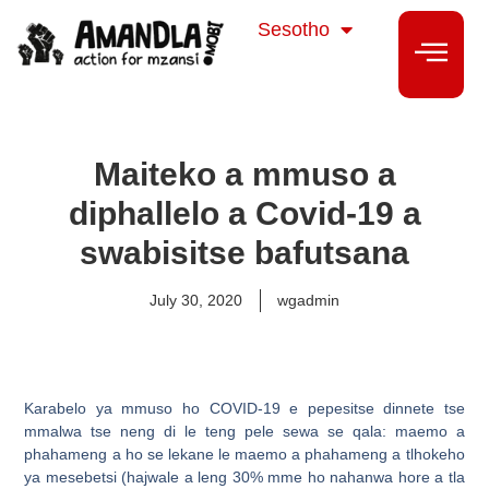
isiZulu
Sesotho
isiXhosa
Maiteko a mmuso a
diphallelo a Covid-19 a
swabisitse bafutsana
July 30, 2020
wgadmin
Karabelo ya mmuso ho COVID-19 e pepesitse dinnete tse
mmalwa tse neng di le teng pele sewa se qala: maemo a
phahameng a ho se lekane le maemo a phahameng a tlhokeho
ya mesebetsi (hajwale a leng 30% mme ho nahanwa hore a tla