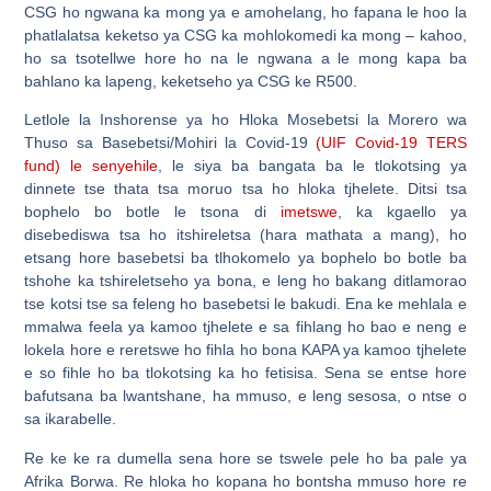
CSG ho ngwana ka mong ya e amohelang, ho fapana le hoo la
phatlalatsa keketso ya CSG ka mohlokomedi ka mong – kahoo,
ho sa tsotellwe hore ho na le ngwana a le mong kapa ba
bahlano ka lapeng, keketseho ya CSG ke R500.
Letlole la Inshorense ya ho Hloka Mosebetsi la Morero wa
Thuso sa Basebetsi/Mohiri la Covid-19
(UIF Covid-19
TERS
fund) le senyehile
, le siya ba bangata ba le tlokotsing ya
dinnete tse thata tsa moruo tsa ho hloka tjhelete. Ditsi tsa
bophelo bo botle le tsona di
imetswe
, ka kgaello ya
disebediswa tsa ho itshireletsa (hara mathata a mang), ho
etsang hore basebetsi ba tlhokomelo ya bophelo bo botle ba
tshohe ka tshireletseho ya bona, e leng ho bakang ditlamorao
tse kotsi tse sa feleng ho basebetsi le bakudi. Ena ke mehlala e
mmalwa feela ya kamoo tjhelete e sa fihlang ho bao e neng e
lokela hore e reretswe ho fihla ho bona KAPA ya kamoo tjhelete
e so fihle ho ba tlokotsing ka ho fetisisa. Sena se entse hore
bafutsana ba lwantshane, ha mmuso, e leng sesosa, o ntse o
sa ikarabelle.
Re ke ke ra dumella sena hore se tswele pele ho ba pale ya
Afrika Borwa. Re hloka ho kopana ho bontsha mmuso hore re