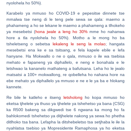
nyolohela ho 50%).
Karabelo ya mmuso ho COVID-19 e pepesitse dinnete tse
mmalwa tse neng di le teng pele sewa se qala: maemo a
phahameng a ho se lekane le maemo a phahameng a tlhokeho
ya mesebetsi (
hona jwale a leng ho 30%
mme ho nahanwa
hore a tla nyolohela ho 50%). Motho a le mong ho ba
tsheletseng o sebetsa
lekaleng le seng la molao
; hangata
mesebetsi ena ke e sa tsitsang, e fela kapele ebile e lefa
hanyane. Ha Mokwallo o ne o qala, mmuso o ile wa tsebisa
mehato e fapaneng ya diphallelo, e neng e bonahala e le
letshwao la kananelo mathateng a bafutsana. Leha ho le jwalo
matsatsi a 100+ mokwallong, re qobelleha ho nahana hore na
ebe mehato ya diphallelo ya mmuso e ne e le ya ba e hlokang
kannete.
Re bile le katleho e itseng
letsholong
ho kopa mmuso ho
eketsa tjhelete ya thuso ya tjhelete ya tshehetso ya bana (CSG)
ka R500 bakeng sa dikgwedi tse 6 ngwana ka mong ho fa
bahlokomedi tshehetso ya ditjhelete nakong ya sewa ho phetha
ditlhoko tsa bana. Lefapha la ditshebeletso tsa setjhaba le ile la
nyahlatsa tsebiso ya Mopresidente Ramaphosa ya ho eketsa