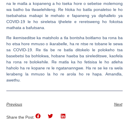
na le matla a kopaneng a ho tseka hore o sebetse molemong
wa batho ba tlwaelehileng. Re hloka ho batla ponaletso le ho
tsebahatsa mabapi le mehato e fapaneng ya diphallelo ya
COVID-19 le ho sireletsa tjhelete e reretsweng ho fokotsa
mathata a bafutsana.
Re ikemiseditse ka matsholo a tla bontsha boitlamo ba rona ba
ho etsa hore mmuso o ikarabelle, ha re ntse re tobane le sewa
sa COVID-19. Re tla be re batla ditokelo le polokeho tsa
basebetsi ba bohlokwa, hobane haeba ba sireleditswe, kaofela
ha rona re bolokehile. Re matla ka ho fetisisa le ho atleha
haholo ha re kopane re le ngatananngwe. Ha re se ke ra wela
lerabeng la mmuso la ho re arola ho re hapa. Amandla,
awethu.
Previous
Next
Share the Post: