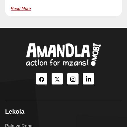
Read More
Lekola
Pale ya Rona