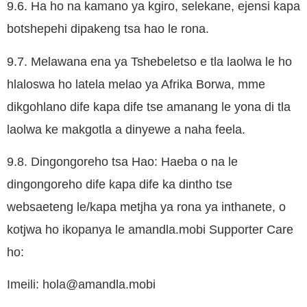
9.6. Ha ho na kamano ya kgiro, selekane, ejensi kapa
botshepehi dipakeng tsa hao le rona.
9.7. Melawana ena ya Tshebeletso e tla laolwa le ho
hlaloswa ho latela melao ya Afrika Borwa, mme
dikgohlano dife kapa dife tse amanang le yona di tla
laolwa ke makgotla a dinyewe a naha feela.
9.8. Dingongoreho tsa Hao: Haeba o na le
dingongoreho dife kapa dife ka dintho tse
websaeteng le/kapa metjha ya rona ya inthanete, o
kotjwa ho ikopanya le amandla.mobi Supporter Care
ho:
Imeili:
hola@amandla.mobi