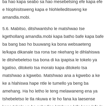
ba hao kapa seabo sa hao mesebetsing efe kapa efe
e hlophisitsweng kapa e hlohlelleditsweng ke
amandla.mobi.
5.6. Mabitso, ditshwantsho le matshwao tse
kgethollang amandla.mobi kapa batho bafe kapa bafe
ba bang bao ho buuwang ka bona websaeteng
le/kapa dikanale tsa rona tse nkehang le dihlahiswa
le ditshebeletso tsa bona di ka ipapisa le tokelo ya
kgatiso, ditokelo tsa moralo kapa ditokelo tsa
matshwao a kgwebo. Matshwao ana a kgwebo a ke
ke a hlahiswa hape ntle le tumello ya beng ba
amehang. Ha ho letho le teng melawaneng ena ya
tshebeletso le tla nkuwa e le ho fana ka laesense