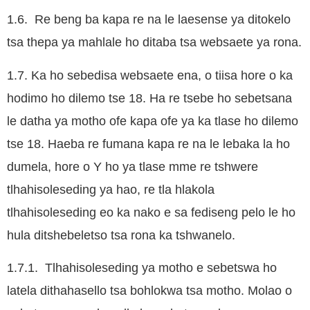
1.6. Re beng ba kapa re na le laesense ya ditokelo
tsa thepa ya mahlale ho ditaba tsa websaete ya rona.
1.7. Ka ho sebedisa websaete ena, o tiisa hore o ka
hodimo ho dilemo tse 18. Ha re tsebe ho sebetsana
le datha ya motho ofe kapa ofe ya ka tlase ho dilemo
tse 18. Haeba re fumana kapa re na le lebaka la ho
dumela, hore o Y ho ya tlase mme re tshwere
tlhahisoleseding ya hao, re tla hlakola
tlhahisoleseding eo ka nako e sa fediseng pelo le ho
hula ditshebeletso tsa rona ka tshwanelo.
1.7.1. Tlhahisoleseding ya motho e sebetswa ho
latela dithahasello tsa bohlokwa tsa motho. Molao o