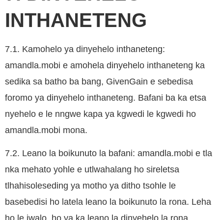
INTHANETENG
7.1. Kamohelo ya dinyehelo inthaneteng:
amandla.mobi e amohela dinyehelo inthaneteng ka
sedika sa batho ba bang, GivenGain e sebedisa
foromo ya dinyehelo inthaneteng. Bafani ba ka etsa
nyehelo e le nngwe kapa ya kgwedi le kgwedi ho
amandla.mobi mona.
7.2. Leano la boikunuto la bafani: amandla.mobi e tla
nka mehato yohle e utlwahalang ho sireletsa
tlhahisoleseding ya motho ya ditho tsohle le
basebedisi ho latela leano la boikunuto la rona. Leha
ho le jwalo, ho ya ka leano la dinyehelo la rona,