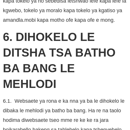
kapa tokelo ya ho sebedisa letshwao lefe kapa lefe la
kgwebo, tokelo ya moralo kapa tokelo ya kgatiso ya
amandla.mobi kapa motho ofe kapa ofe e mong.
6. DIHOKELO LE
DITSHA TSA BATHO
BA BANG LE
MEHLODI
6.1. Websaete ya rona e ka nna ya ba le dihokelo le
dibaka le mehlodi ya batho ba bang. Ha re na taolo
hodima diwebsaete tseo mme re ke ke ra jara
boikarabello bakeng sa tahlehelo kapa tshenyehelo