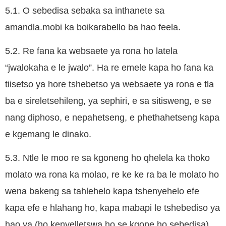
5.1. O sebedisa sebaka sa inthanete sa
amandla.mobi ka boikarabello ba hao feela.
5.2. Re fana ka websaete ya rona ho latela
“jwalokaha e le jwalo”. Ha re emele kapa ho fana ka
tiisetso ya hore tshebetso ya websaete ya rona e tla
ba e sireletsehileng, ya sephiri, e sa sitisweng, e se
nang diphoso, e nepahetseng, e phethahetseng kapa
e kgemang le dinako.
5.3. Ntle le moo re sa kgoneng ho qhelela ka thoko
molato wa rona ka molao, re ke ke ra ba le molato ho
wena bakeng sa tahlehelo kapa tshenyehelo efe
kapa efe e hlahang ho, kapa mabapi le tshebediso ya
hao ya (ho kenyelletswa ho se kgone ho sebedisa)