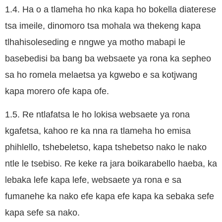
1.4. Ha o a tlameha ho nka kapa ho bokella diaterese
tsa imeile, dinomoro tsa mohala wa thekeng kapa
tlhahisoleseding e nngwe ya motho mabapi le
basebedisi ba bang ba websaete ya rona ka sepheo
sa ho romela melaetsa ya kgwebo e sa kotjwang
kapa morero ofe kapa ofe.
1.5. Re ntlafatsa le ho lokisa websaete ya rona
kgafetsa, kahoo re ka nna ra tlameha ho emisa
phihlello, tshebeletso, kapa tshebetso nako le nako
ntle le tsebiso. Re keke ra jara boikarabello haeba, ka
lebaka lefe kapa lefe, websaete ya rona e sa
fumanehe ka nako efe kapa efe kapa ka sebaka sefe
kapa sefe sa nako.