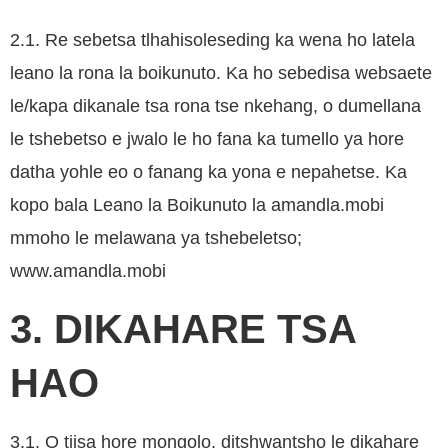
2.1. Re sebetsa tlhahisoleseding ka wena ho latela
leano la rona la boikunuto. Ka ho sebedisa websaete
le/kapa dikanale tsa rona tse nkehang, o dumellana
le tshebetso e jwalo le ho fana ka tumello ya hore
datha yohle eo o fanang ka yona e nepahetse. Ka
kopo bala Leano la Boikunuto la amandla.mobi
mmoho le melawana ya tshebeletso;
www.amandla.mobi
3. DIKAHARE TSA
HAO
3.1. O tiisa hore mongolo, ditshwantsho le dikahare