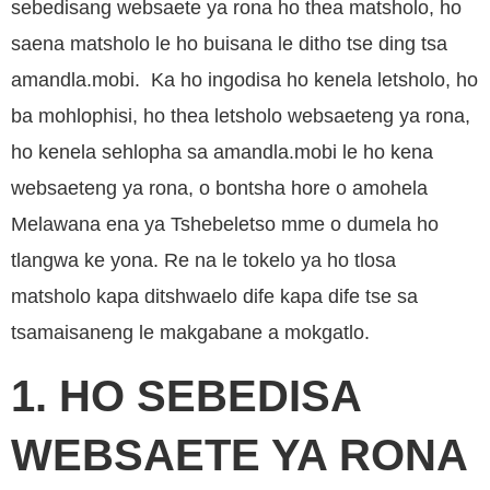
sebedisang websaete ya rona ho thea matsholo, ho
saena matsholo le ho buisana le ditho tse ding tsa
amandla.mobi. Ka ho ingodisa ho kenela letsholo, ho
ba mohlophisi, ho thea letsholo websaeteng ya rona,
ho kenela sehlopha sa amandla.mobi le ho kena
websaeteng ya rona, o bontsha hore o amohela
Melawana ena ya Tshebeletso mme o dumela ho
tlangwa ke yona. Re na le tokelo ya ho tlosa
matsholo kapa ditshwaelo dife kapa dife tse sa
tsamaisaneng le makgabane a mokgatlo.
1. HO SEBEDISA
WEBSAETE YA RONA