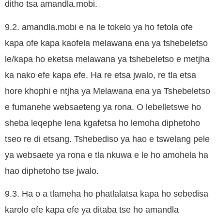
ditho tsa amandla.mobi.
9.2. amandla.mobi e na le tokelo ya ho fetola ofe
kapa ofe kapa kaofela melawana ena ya tshebeletso
le/kapa ho eketsa melawana ya tshebeletso e metjha
ka nako efe kapa efe. Ha re etsa jwalo, re tla etsa
hore khophi e ntjha ya Melawana ena ya Tshebeletso
e fumanehe websaeteng ya rona. O lebelletswe ho
sheba leqephe lena kgafetsa ho lemoha diphetoho
tseo re di etsang. Tshebediso ya hao e tswelang pele
ya websaete ya rona e tla nkuwa e le ho amohela ha
hao diphetoho tse jwalo.
9.3. Ha o a tlameha ho phatlalatsa kapa ho sebedisa
karolo efe kapa efe ya ditaba tse ho amandla