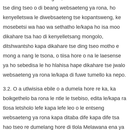
tse ding tseo o di beang websaeteng ya rona, ho
kenyelletswa le diwebsaeteng tse kopantsweng, ke
mosebetsi wa hao wa sethatho le/kapa ho isa moo
dikahare tsa hao di kenyelletsang mongolo,
ditshwantsho kapa dikahare tse ding tseo motho e
mong a nang le tsona, o tiisa hore o na le laesense
ya ho sebedisa le ho hlahisa hape dikahare tse jwalo
websaeteng ya rona le/kapa di fuwe tumello ka nepo.
3.2. O a utlwisisa ebile o a dumela hore re ka, ka
boikgethelo ba rona le ntle le tsebiso, edita le/kapa ra
tlosa letsholo lefe kapa lefe leo o le entseng
websaeteng ya rona kapa ditaba dife kapa dife tsa
hao tseo re dumelang hore di tlola Melawana ena ya