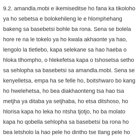
9.2. amandla.mobi e ikemiseditse ho fana ka tikoloho
ya ho sebetsa e bolokehileng le e hlomphehang
bakeng sa basebetsi bohle ba rona. Sena se bolela
hore re na le tokelo ya ho kwala akhaonte ya hao,
lengolo la tletlebo, kapa selekane sa hao haeba o
hloka tlhompho, o hlekefetsa kapa o tshosetsa setho
sa sehlopha sa basebetsi sa amandla.mobi. Sena se
kenyelletsa, empa ha se felle ho, boitshwaro bo kang
ho hwelehetsa, ho bea diakhaonteng tsa hao tsa
metjha ya ditaba ya setjhaba, ho etsa ditshoso, ho
hlorisa kapa ho leka ho ntsha tjotjo, ho ba molato
kapa ho qobella sehlopha sa basebetsi ba rona ho
bea letsholo la hao pele ho dintho tse tlang pele ho