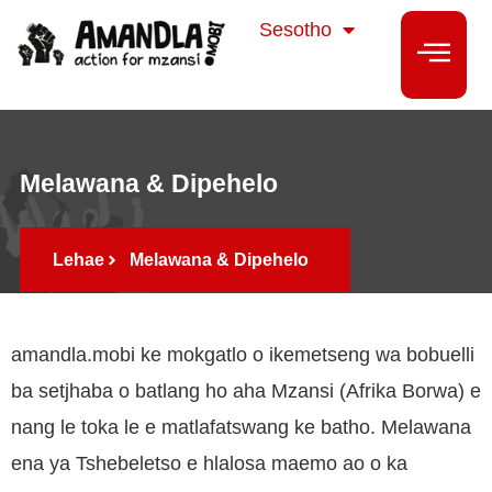
isiZulu
Sesotho
isiXhosa
Melawana & Dipehelo
Lehae
Melawana & Dipehelo
amandla.mobi ke mokgatlo o ikemetseng wa bobuelli
ba setjhaba o batlang ho aha Mzansi (Afrika Borwa) e
nang le toka le e matlafatswang ke batho. Melawana
ena ya Tshebeletso e hlalosa maemo ao o ka