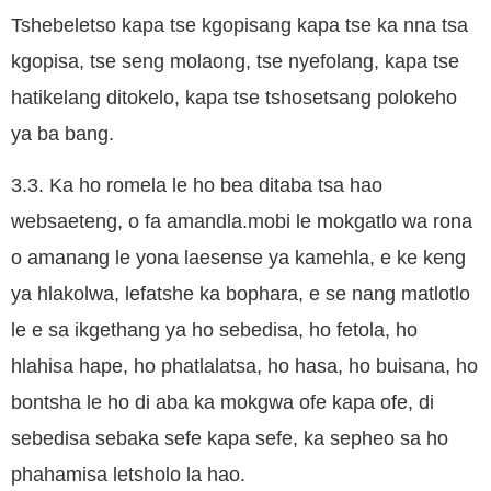
Tshebeletso kapa tse kgopisang kapa tse ka nna tsa
kgopisa, tse seng molaong, tse nyefolang, kapa tse
hatikelang ditokelo, kapa tse tshosetsang polokeho
ya ba bang.
3.3. Ka ho romela le ho bea ditaba tsa hao
websaeteng, o fa amandla.mobi le mokgatlo wa rona
o amanang le yona laesense ya kamehla, e ke keng
ya hlakolwa, lefatshe ka bophara, e se nang matlotlo
le e sa ikgethang ya ho sebedisa, ho fetola, ho
hlahisa hape, ho phatlalatsa, ho hasa, ho buisana, ho
bontsha le ho di aba ka mokgwa ofe kapa ofe, di
sebedisa sebaka sefe kapa sefe, ka sepheo sa ho
phahamisa letsholo la hao.