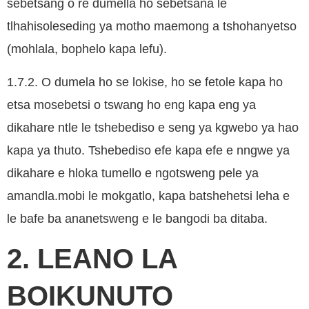
sebetsang o re dumella ho sebetsana le
tlhahisoleseding ya motho maemong a tshohanyetso
(mohlala, bophelo kapa lefu).
1.7.2. O dumela ho se lokise, ho se fetole kapa ho
etsa mosebetsi o tswang ho eng kapa eng ya
dikahare ntle le tshebediso e seng ya kgwebo ya hao
kapa ya thuto. Tshebediso efe kapa efe e nngwe ya
dikahare e hloka tumello e ngotsweng pele ya
amandla.mobi le mokgatlo, kapa batshehetsi leha e
le bafe ba ananetsweng e le bangodi ba ditaba.
2. LEANO LA
BOIKUNUTO