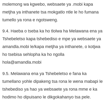
molemong wa kgwebo, websaete ya .mobi kapa
metjha ya inthanete tsa mokgatlo ntle le ho fumana
tumello ya rona e ngotsweng.
9.4. Haeba o tseba ka ho tlolwa ha Melawana ena ya
Tshebeletso kapa tshebediso e mpe ya websaete ya
amandla.mobi le/kapa metjha ya inthanete, o kotjwa
ho tsebisa sehlopha ka ho ngolla
hola@amandla.mobi
9.5. Melawana ena ya Tshebeletso e fana ka
tumellano yohle dipakeng tsa rona le wena mabapi le
tshebediso ya hao ya websaete ya rona mme e ka
hodimo ho dipuisano le dikgokahanyo tsa pele.