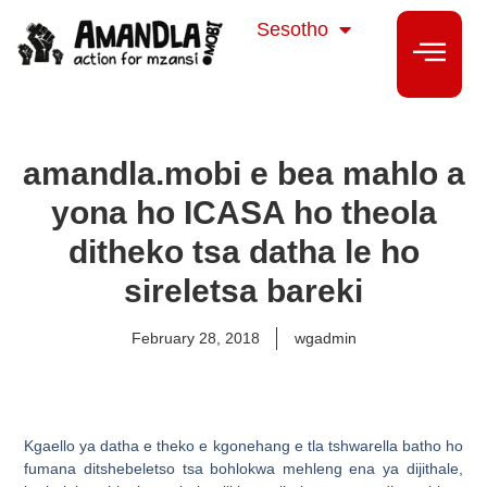
isiZulu
Sesotho
isiXhosa
amandla.mobi e bea mahlo a
yona ho ICASA ho theola
ditheko tsa datha le ho
sireletsa bareki
February 28, 2018
wgadmin
Kgaello ya datha e theko e kgonehang e tla tshwarella batho ho
fumana ditshebeletso tsa bohlokwa mehleng ena ya dijithale,