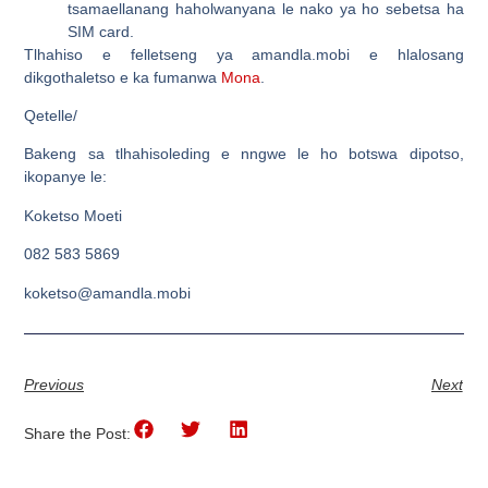
tsamaellanang haholwanyana le nako ya ho sebetsa ha
SIM card.
Tlhahiso e felletseng ya amandla.mobi e hlalosang
dikgothaletso e ka fumanwa
Mona
.
Qetelle/
Bakeng sa tlhahisoleding e nngwe le ho botswa dipotso,
ikopanye le:
Koketso Moeti
082 583 5869
koketso@amandla.mobi
Previous
Next
Share the Post: