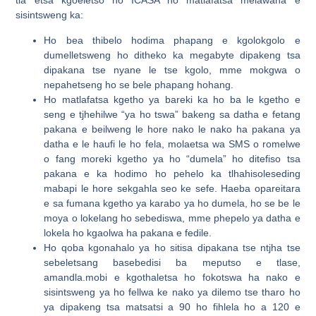
tla etsa kgoeletso ho ICASA ho matlafatsa melawana e
sisintsweng ka:
Ho bea thibelo hodima phapang e kgolokgolo e
dumelletsweng ho ditheko ka megabyte dipakeng tsa
dipakana tse nyane le tse kgolo, mme mokgwa o
nepahetseng ho se bele phapang hohang.
Ho matlafatsa kgetho ya bareki ka ho ba le kgetho e
seng e tjhehilwe “ya ho tswa” bakeng sa datha e fetang
pakana e beilweng le hore nako le nako ha pakana ya
datha e le haufi le ho fela, molaetsa wa SMS o romelwe
o fang moreki kgetho ya ho “dumela” ho ditefiso tsa
pakana e ka hodimo ho pehelo ka tlhahisoleseding
mabapi le hore sekgahla seo ke sefe. Haeba opareitara
e sa fumana kgetho ya karabo ya ho dumela, ho se be le
moya o lokelang ho sebediswa, mme phepelo ya datha e
lokela ho kgaolwa ha pakana e fedile.
Ho qoba kgonahalo ya ho sitisa dipakana tse ntjha tse
sebeletsang basebedisi ba meputso e tlase,
amandla.mobi e kgothaletsa ho fokotswa ha nako e
sisintsweng ya ho fellwa ke nako ya dilemo tse tharo ho
ya dipakeng tsa matsatsi a 90 ho fihlela ho a 120 e