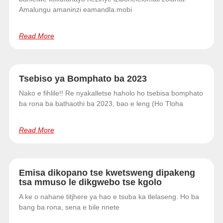
Amalungu amaninzi eamandla.mobi
Read More
Tsebiso ya Bomphato ba 2023
Nako e fihlile!! Re nyakalletse haholo ho tsebisa bomphato
ba rona ba bathaothi ba 2023, bao e leng (Ho Tloha
Read More
Emisa dikopano tse kwetsweng dipakeng
tsa mmuso le dikgwebo tse kgolo
A ke o nahane titjhere ya hao e tsuba ka tlelaseng. Ho ba
bang ba rona, sena e bile nnete