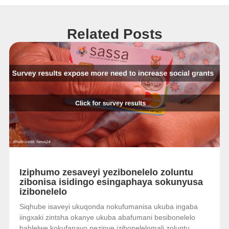
Related Posts
Iziphumo zesaveyi yezibonelelo zoluntu
zibonisa isidingo esingaphaya sokunyusa
izibonelelo
Siqhube isaveyi ukuqonda nokufumanisa ukuba ingaba
iingxaki zintsha okanye ukuba abafumani besibonelelo
bahlelwe kokufanayo nezinye izibonelelomali zoluntu.