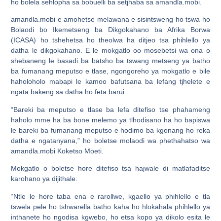
ho bolela sehlopha sa bobuelli ba setjhaba sa amandla.mobi.
amandla.mobi e amohetse melawana e sisintsweng ho tswa ho
Bolaodi bo Ikemetseng ba Dikgokahano ba Afrika Borwa
(ICASA) ho tshehetsa ho theolwa ha ditjeo tsa phihlello ya
datha le dikgokahano. E le mokgatlo oo mosebetsi wa ona o
shebaneng le basadi ba batsho ba tswang metseng ya batho
ba fumanang meputso e tlase, ngongoreho ya mokgatlo e bile
haholoholo mabapi le kamoo bafutsana ba lefang tjhelete e
ngata bakeng sa datha ho feta barui.
“Bareki ba meputso e tlase ba lefa ditefiso tse phahameng
haholo mme ha ba bone melemo ya tlhodisano ha ho bapiswa
le bareki ba fumanang meputso e hodimo ba kgonang ho reka
datha e ngatanyana,” ho boletse molaodi wa phethahatso wa
amandla.mobi Koketso Moeti.
Mokgatlo o boletse hore ditefiso tsa hajwale di matlafaditse
karohano ya dijithale.
“Ntle le hore taba ena e rarollwe, kgaello ya phihlello e tla
tswela pele ho tshwarella batho kaha ho hlokahala phihlello ya
inthanete ho ngodisa kgwebo, ho etsa kopo ya dikolo esita le