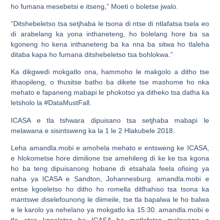
ho fumana mesebetsi e itseng,” Moeti o boletse jwalo.
“Ditshebeletso tsa setjhaba le tsona di ntse di ntlafatsa tsela eo
di arabelang ka yona inthaneteng, ho bolelang hore ba sa
kgoneng ho kena inthaneteng ba ka nna ba sitwa ho tlaleha
ditaba kapa ho fumana ditshebeletso tsa bohlokwa.”
Ka dikgwedi mokgatlo ona, hammoho le makgolo a ditho tse
ithaopileng, o thusitse batho ba dikete tse mashome ho nka
mehato e fapaneng mabapi le phokotso ya ditheko tsa datha ka
letsholo la #DataMustFall.
ICASA e tla tshwara dipuisano tsa setjhaba mabapi le
melawana e sisintsweng ka la 1 le 2 Hlakubele 2018.
Leha amandla.mobi e amohela mehato e entsweng ke ICASA,
e hlokometse hore dimilione tse amehileng di ke ke tsa kgona
ho ba teng dipuisanong hobane di etsahala feela ofising ya
naha ya ICASA e Sandton, Johannesburg. amandla.mobi e
entse kgoeletso ho ditho ho romella ditlhahiso tsa tsona ka
mantswe diselefounong le diimeile, tse tla bapalwa le ho balwa
e le karolo ya nehelano ya mokgatlo ka 15:30. amandla.mobi e